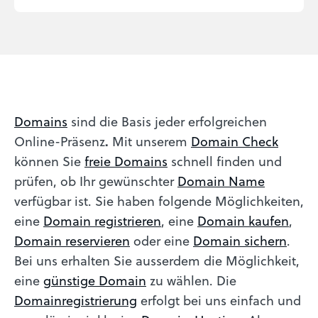
Domains
sind die Basis jeder erfolgreichen
Schön, dass ich Ihnen helfen konnte.
Tut mir leid, Sie erreichen uns unter:
+41 44 310 87 66
oder
Online-Präsenz
.
Mit unserem
Domain Check
support@metanet.ch
können Sie
freie Domains
schnell finden und
prüfen, ob Ihr gewünschter
Domain Name
verfügbar ist. Sie haben folgende Möglichkeiten,
eine
Domain registrieren
, eine
Domain kaufen
,
Domain reservieren
oder eine
Domain sichern
.
Bei uns erhalten Sie ausserdem die Möglichkeit,
eine
günstige Domain
zu wählen. Die
Domainregistrierung
erfolgt bei uns einfach und