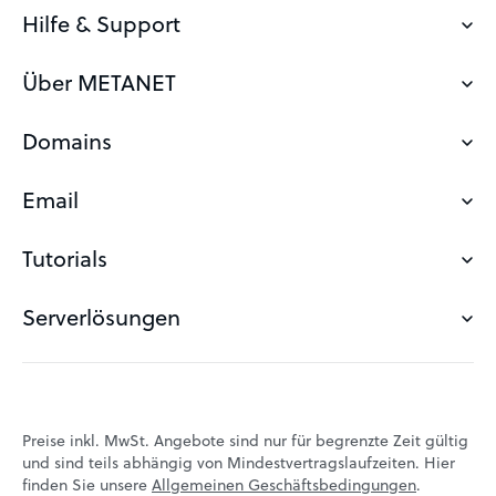
Hilfe & Support
Über METANET
Kontakt
Support
Domains
Wieso mit METANET
Statusmeldungen
Zertifizierungen
Email
Was ist eine Domain?
Login (bisher webstyle)
Infrastruktur
Domainsuche
Tutorials
Email Adresse erstellen
Blog
Offene Stellenangebote
Domain sichern
Domain Transfer zu METANET
Serverlösungen
Das grosse WordPress Tutorial
Empfehlungsprogramm
Domain Hosting
Das grosse E-Mail-Tutorial
Über METANET
Solutions in der Praxis
Domainabfrage
Das grosse VPS-Tutorial
Webinare
Server mieten
Eigene Domain
Preise inkl. MwSt. Angebote sind nur für begrenzte Zeit gültig
und sind teils abhängig von Mindestvertragslaufzeiten. Hier
Server Hosting
Domain Vergabe
finden Sie unsere
Allgemeinen Geschäftsbedingungen
.