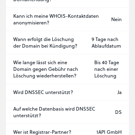
+41 44 310 87 66
oder
Domain ist, lässt sich über das offizielle WHOIS-
support@metanet.ch
Verzeichnis von Switch abfragen – sofern der
Kann ich meine WHOIS-Kontaktdaten
Nein
Inhaber einer Veröffentlichung seiner Daten
anonymisieren?
nicht widersprochen hat.
Wann erfolgt die Löschung
9 Tage nach
der Domain bei Kündigung?
Ablaufdatum
Konnte ich Ihnen mit
👍🏻
👎🏻
der Antwort helfen?
Wie lange lässt sich eine
Bis 40 Tage
Domain gegen Gebühr nach
nach einer
Löschung wiederherstellen?
Löschung
Wird DNSSEC unterstützt?
Ja
Auf welche Datenbasis wird DNSSEC
DS
unterstützt?
Schön, dass ich Ihnen helfen konnte.
Tut mir leid, Sie erreichen uns unter:
Schön, dass ich Ihnen helfen konnte.
Tut mir leid, Sie erreichen uns unter:
+41 44 310 87 66
oder
+41 44 310 87 66
oder
support@metanet.ch
Wer ist Registrar-Partner?
support@metanet.ch
1API GmbH