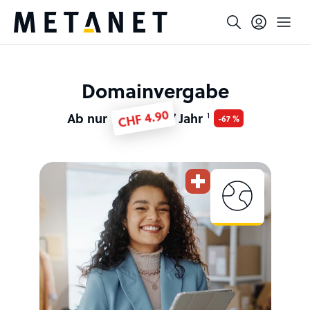
Domainvergabe
CHF 4.90
Ab nur
/ Jahr
1
-67 %