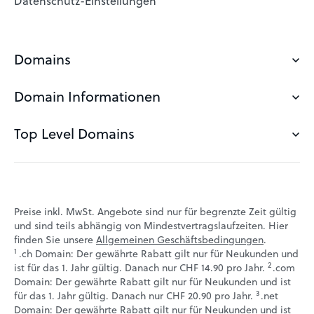
Datenschutz-Einstellungen
Domains
Domain Informationen
Domainsuche
Domain sichern
Top Level Domains
Was ist eine Domain?
Domain Hosting
Domainabfrage
.at Domain
Günstige Domain
Domain Vergabe
.de Domain
Preise inkl. MwSt. Angebote sind nur für begrenzte Zeit gültig
Eigene Domain
Domain Transfer
und sind teils abhängig von Mindestvertragslaufzeiten. Hier
.io Domain
finden Sie unsere
Allgemeinen Geschäftsbedingungen
.
Domain Protection
Domain Anbieter
1
.ch Domain: Der gewährte Rabatt gilt nur für Neukunden und
.tech Domain
2
↩ 1
↩ 2
ist für das 1. Jahr gültig. Danach nur CHF 14.90 pro Jahr.
.com
Domain: Der gewährte Rabatt gilt nur für Neukunden und ist
.me Domain
3
↩ 1
für das 1. Jahr gültig. Danach nur CHF 20.90 pro Jahr.
.net
Domain: Der gewährte Rabatt gilt nur für Neukunden und ist