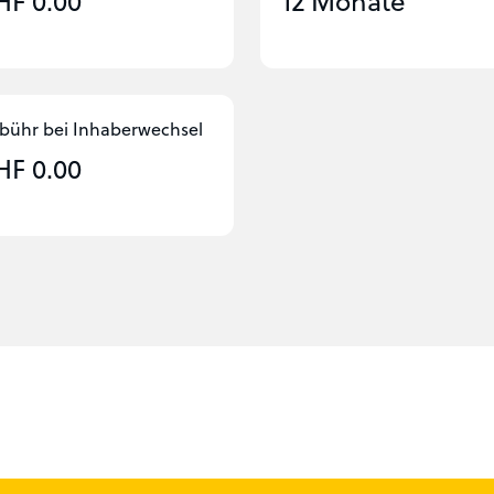
HF 0.00
12 Monate
bühr bei Inhaber­wechsel
HF 0.00