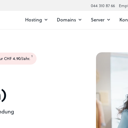
044 310 87 66
Emp
Hosting
Domains
Server
Kont
1
ur CHF 4.90/Jahr.
)
endung