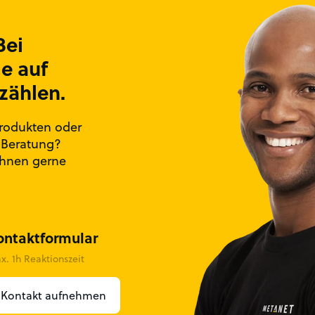
Bei
e auf
zählen.
rodukten oder
 Beratung?
Ihnen gerne
ntakt­for­mular
x. 1h Reaktionszeit
Kontakt aufnehmen