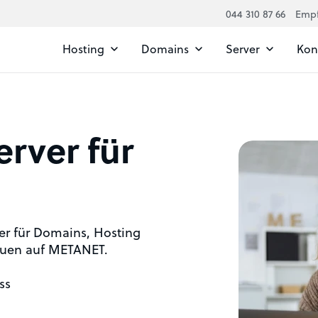
044 310 87 66
Emp
Hosting
Domains
Server
Kont
erver für
ner für Domains, Hosting
auen auf METANET.
ss