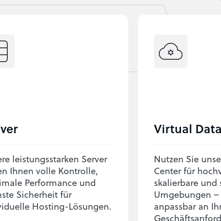
ver
Virtual Dat
re leistungsstarken Server
Nutzen Sie unser
en Ihnen volle Kontrolle,
Center für hoch
imale Performance und
skalierbare und 
ste Sicherheit für
Umgebungen – f
viduelle Hosting-Lösungen.
anpassbar an Ihr
Geschäftsanfor