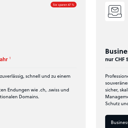
Sie sparen 67 %
Busine
Jahr
1
nur CHF 
zuverlässig, schnell und zu einem
Profession
souveränen
ten Endungen wie .ch, .swiss und
sicher, sk
ationalen Domains.
Managemen
Schutz und
Business