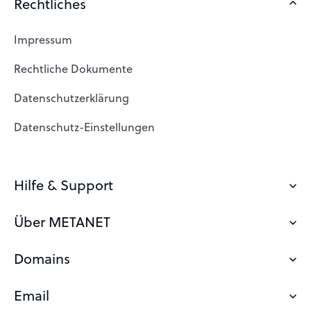
Rechtliches
Impressum
Rechtliche Dokumente
Datenschutzerklärung
Datenschutz-Einstellungen
Hilfe & Support
Über METANET
Kontakt
Support
Domains
Wieso mit METANET
Statusmeldungen
Zertifizierungen
Email
Was ist eine Domain?
Login (bisher webstyle)