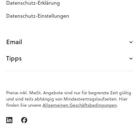
Datenschutz-Erklärung
Datenschutz-Einstellungen
Email
Tipps
Email Adresse erstellen
Email Adresse mit eigener Domain
Wegwerf Email
Email Einrichtung
Email Signatur
Preise inkl. MwSt. Angebote sind nur für begrenzte Zeit gültig
Email Anbieter Schweiz
und sind teils abhängig von Mindestvertragslaufzeiten. Hier
Abwesenheitsnotiz
finden Sie unsere
Allgemeinen Geschäftsbedingungen
.
Email Hosting
Email Adresse gehackt?